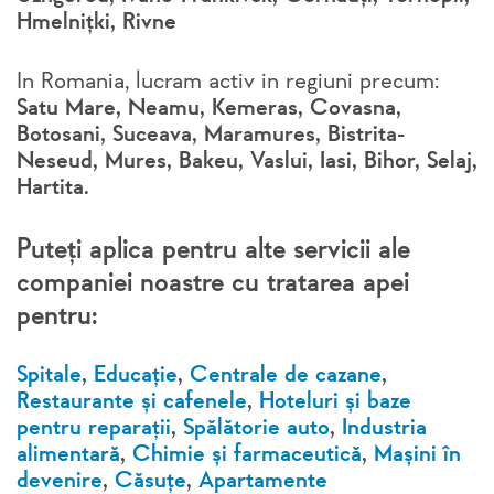
Hmelnițki, Rivne
In Romania, lucram activ in regiuni precum:
Satu Mare, Neamu, Kemeras, Covasna,
Botosani, Suceava, Maramures, Bistrita-
Neseud, Mures, Bakeu, Vaslui, Iasi, Bihor, Selaj,
Hartita.
Puteți aplica pentru alte servicii ale
companiei noastre cu tratarea apei
pentru:
Spitale
,
Educație
,
Centrale de cazane
,
Restaurante și cafenele
,
Hoteluri și baze
pentru reparații
,
Spălătorie auto
,
Industria
alimentară
,
Chimie și farmaceutică
,
Mașini în
devenire
,
Căsuțe
,
Apartamente