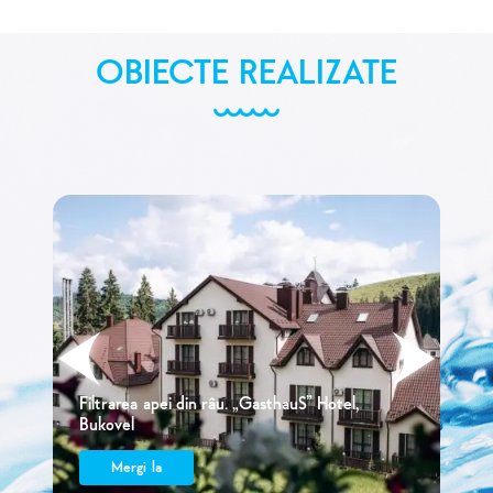
OBIECTE REALIZATE
Filtrarea apei din râu. „GasthauS” Hotel,
Bukovel
Mergi la